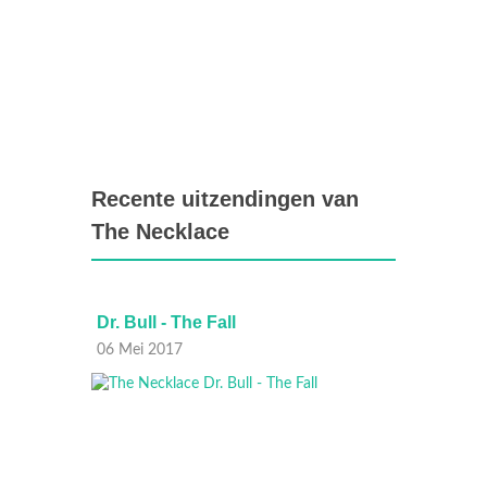
Recente uitzendingen van
The Necklace
r?
Dr. Bull - The Fall
Dr. Bu
06 Mei 2017
29 Apri