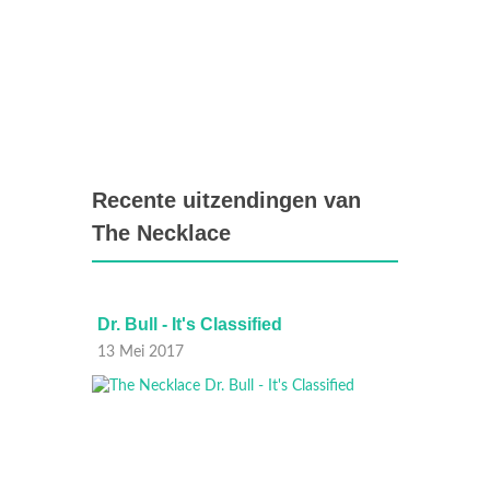
Recente uitzendingen van
The Necklace
r?
Dr. Bull - It's Classified
Dr. Bul
13 Mei 2017
06 Mei