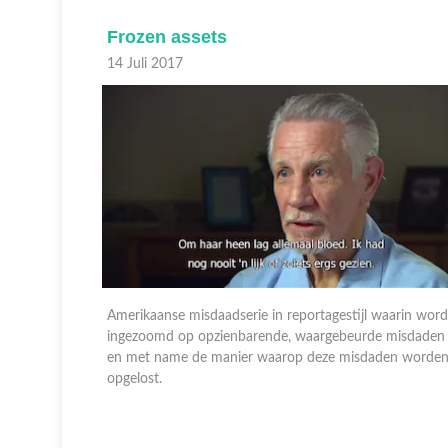
Frozen assets
14 Juli 2017
aarin wordt
Amerikaanse misdaadserie in reportagestijl waarin word
misdaden
ingezoomd op opzienbarende, waargebeurde misdaden
en worden
en met name de manier waarop deze misdaden worde
opgelost.