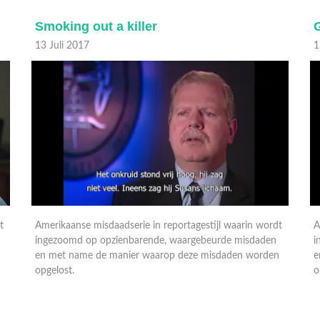
Smoking out a killer
13 Juli 2017
1
t
Amerikaanse misdaadserie in reportagestijl waarin wordt
A
ingezoomd op opzienbarende, waargebeurde misdaden
i
n
en met name de manier waarop deze misdaden worden
e
opgelost.
o