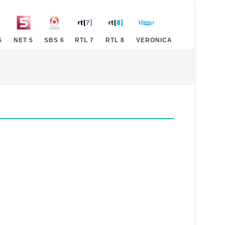
5
NET 5
SBS 6
RTL 7
RTL 8
VERONICA