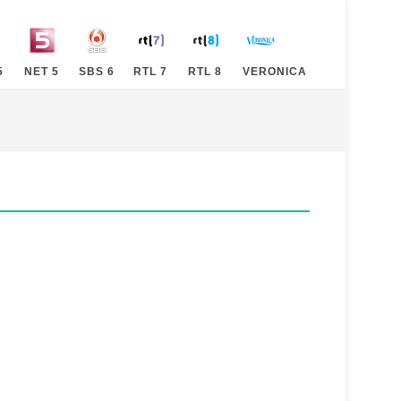
5
NET 5
SBS 6
RTL 7
RTL 8
VERONICA