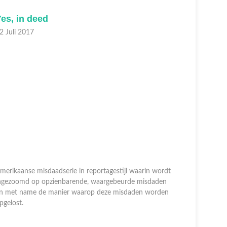
es, in deed
In the 
2 Juli 2017
12 Juli 20
merikaanse misdaadserie in reportagestijl waarin wordt
ngezoomd op opzienbarende, waargebeurde misdaden
Amerikaans
n met name de manier waarop deze misdaden worden
ingezoomd
pgelost.
en met na
opgelost.