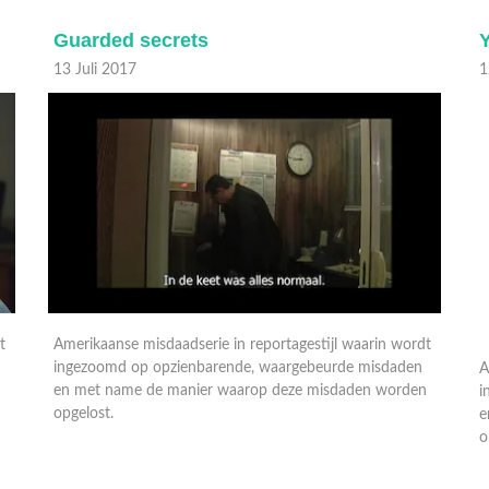
Guarded secrets
Y
13 Juli 2017
1
t
Amerikaanse misdaadserie in reportagestijl waarin wordt
A
ingezoomd op opzienbarende, waargebeurde misdaden
i
n
en met name de manier waarop deze misdaden worden
e
opgelost.
o