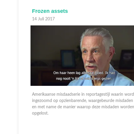
Frozen assets
14 Juli 2017
aarin wordt
Amerikaanse misdaadserie in reportagestijl waarin word
misdaden
ingezoomd op opzienbarende, waargebeurde misdaden
en worden
en met name de manier waarop deze misdaden worde
opgelost.