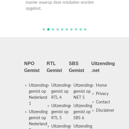
waarge
den
manier waarop deze misdaden worden
manier 
opgelost.
opgelos
NPO
RTL
SBS
Uitzending
Gemist
Gemist
Gemist
.net
Uitzending
Uitzending
Uitzending
Home
gemist op
gemist op
gemist op
Privacy
Nederland
RTL 4
NET 5
Contact
1
Uitzending
Uitzending
Disclaimer
Uitzending
gemist op
gemist op
gemist op
RTL 5
SBS 6
Nederland
Uitzending
Uitzending