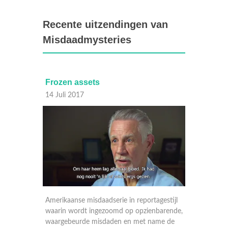
Recente uitzendingen van
Misdaadmysteries
Frozen assets
Smokin
14 Juli 2017
13 Juli
gestijl
Amerikaanse misdaadserie in reportagestijl
Amerika
barende,
waarin wordt ingezoomd op opzienbarende,
waarin 
me de
waargebeurde misdaden en met name de