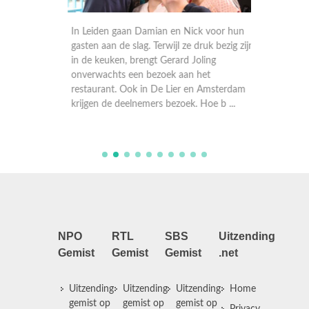
e aan
In Leiden gaan Damian en Nick voor hun
In Apel
 Hoe
gasten aan de slag. Terwijl ze druk bezig zijn
sterren
maken de
in de keuken, brengt Gerard Joling
waagt a
oeten
onverwachts een bezoek aan het
opeens 
een
restaurant. Ook in De Lier en Amsterdam
hij prik
krijgen de deelnemers bezoek. Hoe b ...
loopt he
NPO
RTL
SBS
Uitzending
Gemist
Gemist
Gemist
.net
Uitzending
Uitzending
Uitzending
Home
gemist op
gemist op
gemist op
Privacy