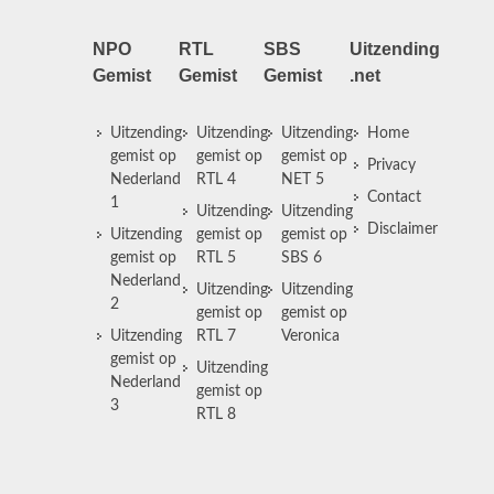
NPO
RTL
SBS
Uitzending
Gemist
Gemist
Gemist
.net
Uitzending
Uitzending
Uitzending
Home
gemist op
gemist op
gemist op
Privacy
Nederland
RTL 4
NET 5
Contact
1
Uitzending
Uitzending
Disclaimer
Uitzending
gemist op
gemist op
gemist op
RTL 5
SBS 6
Nederland
Uitzending
Uitzending
2
gemist op
gemist op
Uitzending
RTL 7
Veronica
gemist op
Uitzending
Nederland
gemist op
3
RTL 8