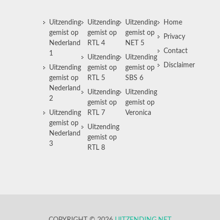
Uitzending
Uitzending
Uitzending
Home
gemist op
gemist op
gemist op
Privacy
Nederland
RTL 4
NET 5
Contact
1
Uitzending
Uitzending
Disclaimer
Uitzending
gemist op
gemist op
gemist op
RTL 5
SBS 6
Nederland
Uitzending
Uitzending
2
gemist op
gemist op
Uitzending
RTL 7
Veronica
gemist op
Uitzending
Nederland
gemist op
3
RTL 8
COPYRIGHT © 2026
UITZENDING.NET