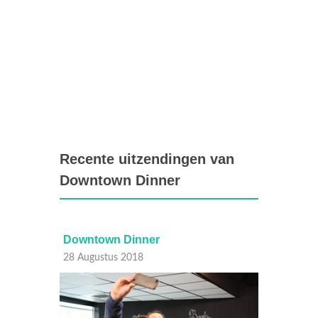
Recente uitzendingen van
Downtown Dinner
Downtown Dinner
Dow
21 Augustus 2018
14 A