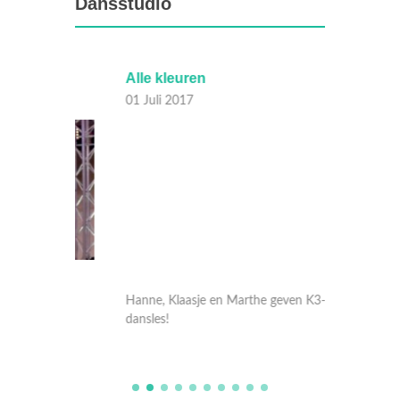
Dansstudio
Alle kleuren
10.000
01 Juli 2017
01 Juli
-
Hanne, Klaasje en Marthe geven K3-
Hanne, 
dansles!
dansles