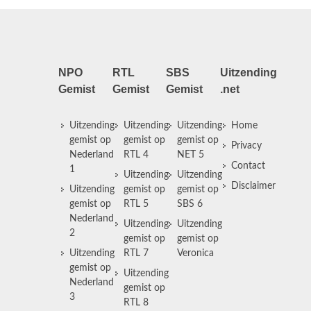
NPO
RTL
SBS
Uitzending
Gemist
Gemist
Gemist
.net
Uitzending
Uitzending
Uitzending
Home
gemist op
gemist op
gemist op
Privacy
Nederland
RTL 4
NET 5
Contact
1
Uitzending
Uitzending
Disclaimer
Uitzending
gemist op
gemist op
gemist op
RTL 5
SBS 6
Nederland
Uitzending
Uitzending
2
gemist op
gemist op
Uitzending
RTL 7
Veronica
gemist op
Uitzending
Nederland
gemist op
3
RTL 8