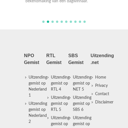
prijswi
.
bekendmaking van een dagwinnaar.
bekendm
NPO
RTL
SBS
Uitzending
Gemist
Gemist
Gemist
.net
Uitzending
Uitzending
Uitzending
Home
gemist op
gemist op
gemist op
Privacy
Nederland
RTL 4
NET 5
Contact
1
Uitzending
Uitzending
Disclaimer
Uitzending
gemist op
gemist op
gemist op
RTL 5
SBS 6
Nederland
Uitzending
Uitzending
2
gemist op
gemist op