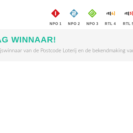
NPO 1
NPO 2
NPO 3
RTL 4
RTL 
AG WINNAAR!
ijswinnaar van de Postcode Loterij en de bekendmaking v