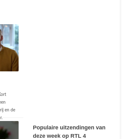
Kort
een
ij en de
r.
Populaire uitzendingen van
deze week op RTL 4