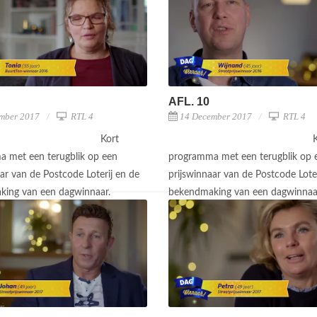
AFL. 10
mber 2017
RTL 4
14 December 2017
RTL 4
Kort
 met een terugblik op een
programma met een terugblik op 
ar van de Postcode Loterij en de
prijswinnaar van de Postcode Loter
king van een dagwinnaar.
bekendmaking van een dagwinnaa