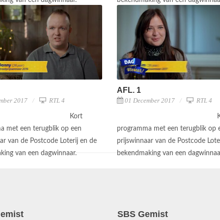
king van een dagwinnaar.
bekendmaking van een dagwinnaa
AFL. 1
mber 2017
RTL 4
01 December 2017
RTL 4
Kort
 met een terugblik op een
programma met een terugblik op 
ar van de Postcode Loterij en de
prijswinnaar van de Postcode Loter
king van een dagwinnaar.
bekendmaking van een dagwinnaa
emist
SBS Gemist