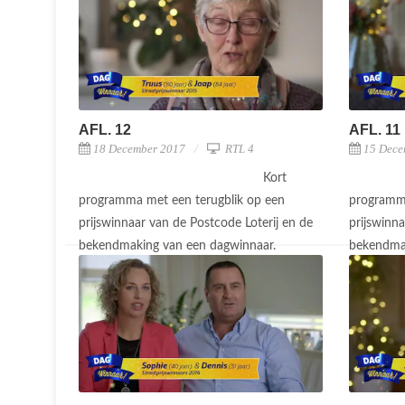
AFL. 12
AFL. 11
18 December 2017
RTL 4
15 Dece
Kort
programma met een terugblik op een
programma
prijswinnaar van de Postcode Loterij en de
prijswinna
bekendmaking van een dagwinnaar.
bekendma