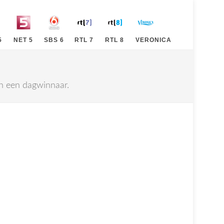
5
NET 5
SBS 6
RTL 7
RTL 8
VERONICA
an een dagwinnaar.