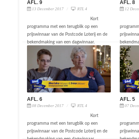
AFL. 9
AFL. 8
13 December 2017
RTL 4
12 Dece
Kort
programma met een terugblik op een
programma
prijswinnaar van de Postcode Loterij en de
prijswinna
bekendmaking van een dagwinnaar.
bekendma
AFL. 6
AFL. 5
08 December 2017
RTL 4
07 Dece
Kort
programma met een terugblik op een
programma
prijswinnaar van de Postcode Loterij en de
prijswinna