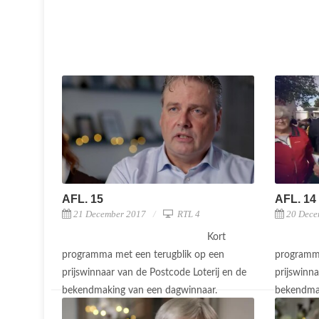
AFL. 15
AFL. 14
21 December 2017
RTL 4
20 Dece
Kort
programma met een terugblik op een
programma
prijswinnaar van de Postcode Loterij en de
prijswinna
bekendmaking van een dagwinnaar.
bekendma