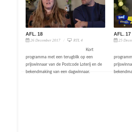
AFL. 18
AFL. 17
26 December 2017
RTL 4
25 Dece
Kort
programma met een terugblik op een
programma
prijswinnaar van de Postcode Loterij en de
prijswinna
bekendmaking van een dagwinnaar.
bekendma