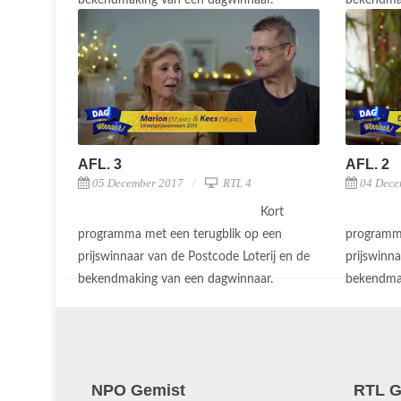
bekendmaking van een dagwinnaar.
bekendma
AFL. 3
AFL. 2
05 December 2017
RTL 4
04 Dece
Kort
programma met een terugblik op een
programma
prijswinnaar van de Postcode Loterij en de
prijswinna
bekendmaking van een dagwinnaar.
bekendma
NPO Gemist
RTL G