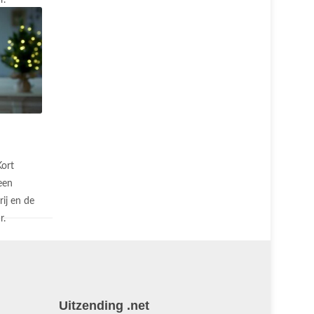
r.
Kort
een
ij en de
r.
Uitzending .net