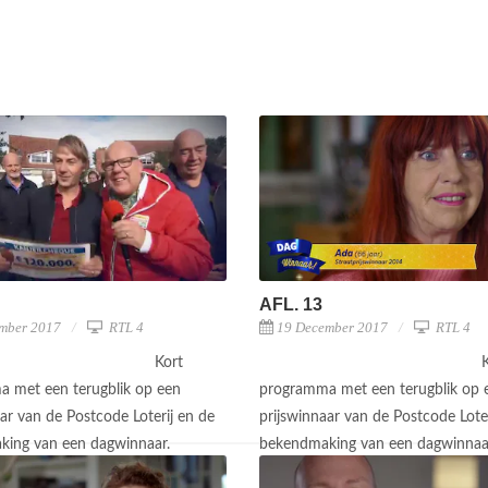
AFL. 13
mber 2017
RTL 4
19 December 2017
RTL 4
Kort
 met een terugblik op een
programma met een terugblik op 
ar van de Postcode Loterij en de
prijswinnaar van de Postcode Loter
king van een dagwinnaar.
bekendmaking van een dagwinnaa