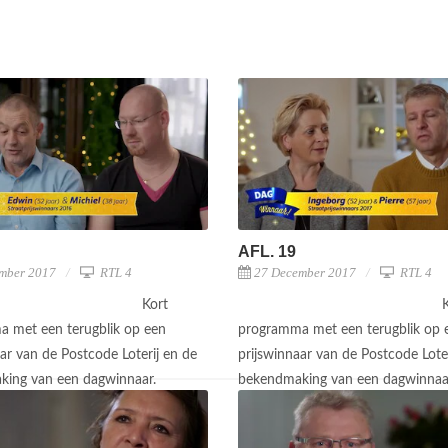
AFL. 19
mber 2017
RTL 4
27 December 2017
RTL 4
Kort
 met een terugblik op een
programma met een terugblik op 
ar van de Postcode Loterij en de
prijswinnaar van de Postcode Loter
king van een dagwinnaar.
bekendmaking van een dagwinnaa