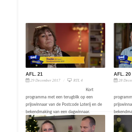
AFL. 21
AFL. 20
29 December 2017
RTL 4
28 Dece
Kort
programma met een terugblik op een
programma
prijswinnaar van de Postcode Loterij en de
prijswinna
bekendmaking van een dagwinnaar.
bekendma