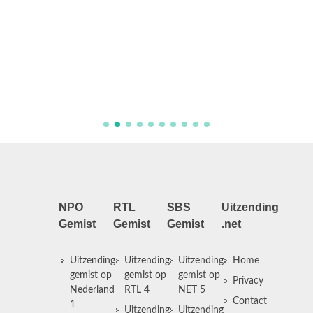
Searchi
NPO
RTL
SBS
Uitzending
Gemist
Gemist
Gemist
.net
Uitzending
Uitzending
Uitzending
Home
gemist op
gemist op
gemist op
Privacy
Nederland
RTL 4
NET 5
Contact
1
Uitzending
Uitzending