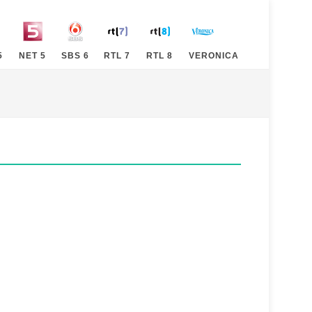
5
NET 5
SBS 6
RTL 7
RTL 8
VERONICA