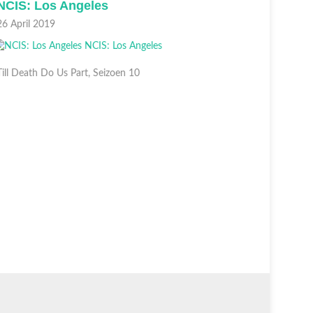
NCIS: Los Angeles
NCIS: L
6 April 2019
19 April 2
ill Death Do Us Part, Seizoen 10
Smokescree