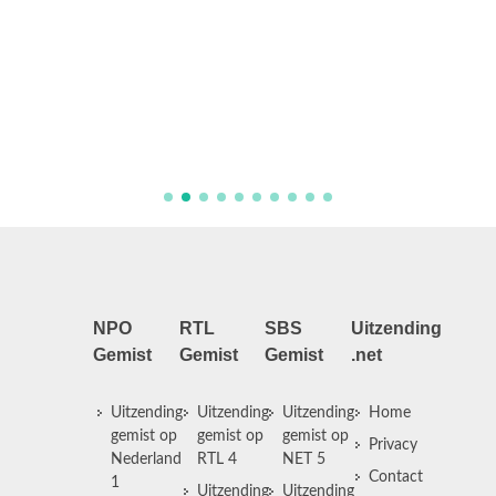
Till De
NPO
RTL
SBS
Uitzending
Gemist
Gemist
Gemist
.net
Uitzending
Uitzending
Uitzending
Home
gemist op
gemist op
gemist op
Privacy
Nederland
RTL 4
NET 5
Contact
1
Uitzending
Uitzending