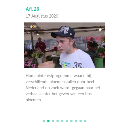
Afl. 26
Afl. 25
17 Augustus 2020
14 Aug
j
Humaninterestprogramma waarin bij
Humanin
eel
verschillende bloemenstallen door heel
verschi
ar het
Nederland op zoek wordt gegaan naar het
Nederla
os
verhaal achter het geven van een bos
verhaal
bloemen.
bloeme