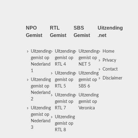
NPO
RTL
SBS
Uitzending
Gemist
Gemist
Gemist
.net
Uitzending
Uitzending
Uitzending
Home
gemist op
gemist op
gemist op
Privacy
Nederland
RTL 4
NET 5
Contact
1
Uitzending
Uitzending
Disclaimer
Uitzending
gemist op
gemist op
gemist op
RTL 5
SBS 6
Nederland
Uitzending
Uitzending
2
gemist op
gemist op
Uitzending
RTL 7
Veronica
gemist op
Uitzending
Nederland
gemist op
3
RTL 8