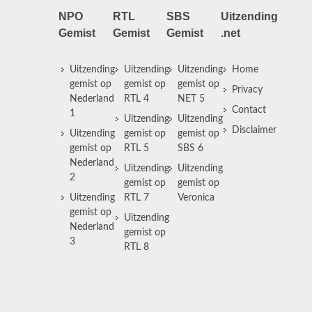
NPO
RTL
SBS
Uitzending
Gemist
Gemist
Gemist
.net
Uitzending
Uitzending
Uitzending
Home
gemist op
gemist op
gemist op
Privacy
Nederland
RTL 4
NET 5
Contact
1
Uitzending
Uitzending
Disclaimer
Uitzending
gemist op
gemist op
gemist op
RTL 5
SBS 6
Nederland
Uitzending
Uitzending
2
gemist op
gemist op
Uitzending
RTL 7
Veronica
gemist op
Uitzending
Nederland
gemist op
3
RTL 8