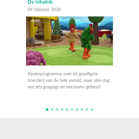
Doet het zeer?
Bi
08 Oktober 2020
07 
igste
Kinderprogramma over de gezelligste
Kin
ar elke dag
boerderij van de hele wereld, waar elke dag
boer
gebeurt.
wel iets grappigs en leerzaams gebeurt.
wel 