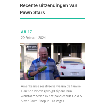
Recente uitzendingen van
Pawn Stars
Afl. 17
Afl. 16
20 Februari 2024
19 Febr
amilie
Amerikaanse realityserie waarin de familie
Amerikaa
Harrison wordt gevolgd tijdens hun
Harriso
 Gold &
werkzaamheden in het pandjeshuis Gold &
werkzaa
Silver Pawn Shop in Las Vegas.