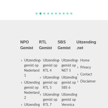
Silver 
NPO
RTL
SBS
Uitzending
Gemist
Gemist
Gemist
.net
Uitzending
Uitzending
Uitzending
Home
gemist op
gemist op
gemist op
Privacy
Nederland
RTL 4
NET 5
Contact
1
Uitzending
Uitzending
Disclaimer
Uitzending
gemist op
gemist op
gemist op
RTL 5
SBS 6
Nederland
Uitzending
Uitzending
2
gemist op
gemist op
Uitzending
RTL 7
Veronica