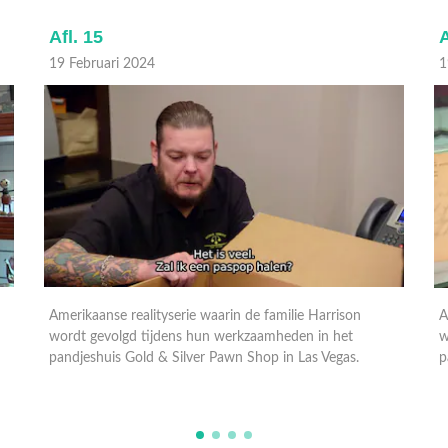
Afl. 15
A
19 Februari 2024
1
Amerikaanse realityserie waarin de familie Harrison
A
wordt gevolgd tijdens hun werkzaamheden in het
w
pandjeshuis Gold & Silver Pawn Shop in Las Vegas.
p