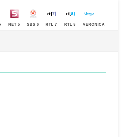
5
NET 5
SBS 6
RTL 7
RTL 8
VERONICA