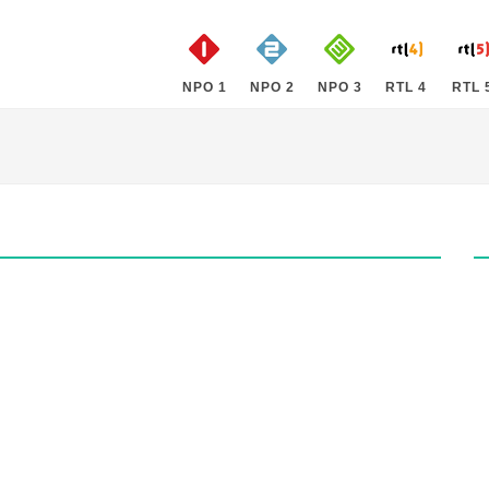
NPO 1
NPO 2
NPO 3
RTL 4
RTL 