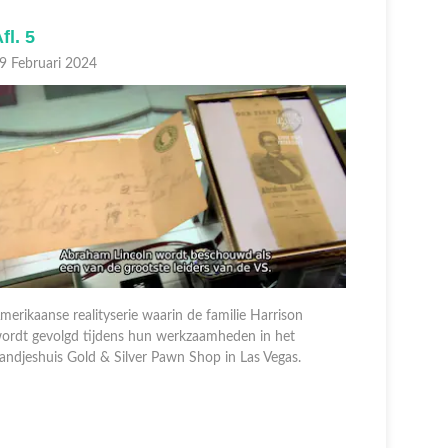
fl. 5
Afl. 14
9 Februari 2024
16 Februar
merikaanse realityserie waarin de familie Harrison
ordt gevolgd tijdens hun werkzaamheden in het
Amerikaans
andjeshuis Gold & Silver Pawn Shop in Las Vegas.
wordt gevo
pandjeshui