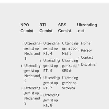
NPO
RTL
SBS
Uitzending
Gemist
Gemist
Gemist
.net
Uitzending
Uitzending
Uitzending
Home
gemist op
gemist op
gemist op
Privacy
Nederland
RTL 4
NET 5
Contact
1
Uitzending
Uitzending
Disclaimer
Uitzending
gemist op
gemist op
gemist op
RTL 5
SBS 6
Nederland
Uitzending
Uitzending
2
gemist op
gemist op
Uitzending
RTL 7
Veronica
gemist op
Uitzending
Nederland
gemist op
3
RTL 8