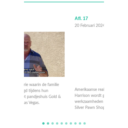
Afl. 17
Afl. 16
20 Februari 2024
19 Febr
amilie
Amerikaanse realityserie waarin de familie
Amerikaa
Harrison wordt gevolgd tijdens hun
Harriso
 Gold &
werkzaamheden in het pandjeshuis Gold &
werkzaa
Silver Pawn Shop in Las Vegas.
Silver 