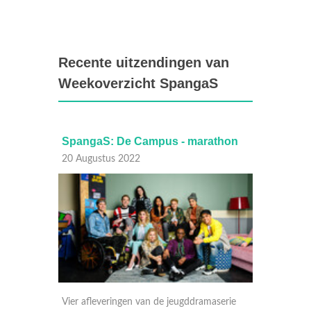
Recente uitzendingen van
Weekoverzicht SpangaS
thon
SpangaS: De Campus - marathon
Spang
20 Augustus 2022
13 Aug
serie
Vier afleveringen van de jeugddramaserie
Vier af