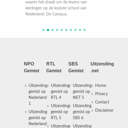
waarin het draait om de levens van
waarin 
leerlingen op de leukste school van
leerling
Nederland: De Campus.
Nederl
NPO
RTL
SBS
Uitzending
Gemist
Gemist
Gemist
.net
Uitzending
Uitzending
Uitzending
Home
gemist op
gemist op
gemist op
Privacy
Nederland
RTL 4
NET 5
Contact
1
Uitzending
Uitzending
Disclaimer
Uitzending
gemist op
gemist op
gemist op
RTL 5
SBS 6
Nederland
Uitzending
Uitzending