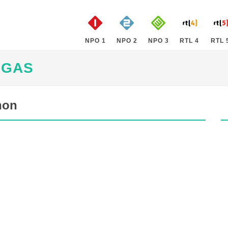
NPO 1
NPO 2
NPO 3
RTL 4
RTL 
NGAS
hon