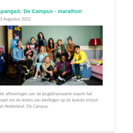
SpangaS: De Campus - marathon
Spanga
6 Augustus 2022
30 Juli 20
ier afleveringen van de jeugddramaserie waarin het
Vier aflev
raait om de levens van leerlingen op de leukste school
draait om 
an Nederland: De Campus.
van Neder