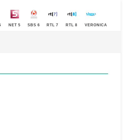
5
NET 5
SBS 6
RTL 7
RTL 8
VERONICA