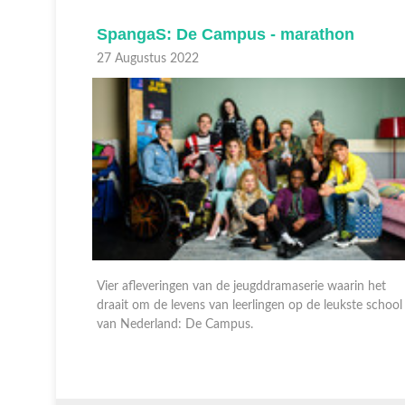
n
SpangaS: De Campus - marathon
20 Augustus 2022
in het
Vier afleveringen van de jeugddramaserie waarin het
te school
draait om de levens van leerlingen op de leukste school
van Nederland: De Campus.