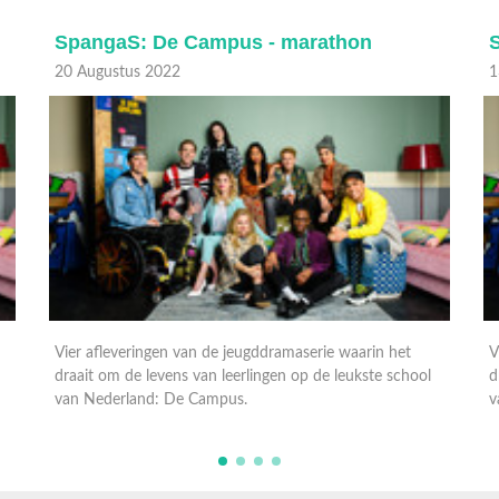
SpangaS: De Campus - marathon
13 Augustus 2022
0
Vier afleveringen van de jeugddramaserie waarin het
V
draait om de levens van leerlingen op de leukste school
d
van Nederland: De Campus.
v