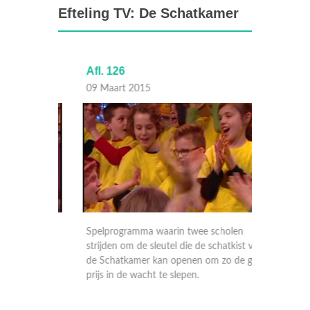
Efteling TV: De Schatkamer
Afl. 126
Afl. 12
09 Maart 2015
06 Maa
n
Spelprogramma waarin twee scholen
Spelpro
st van
strijden om de sleutel die de schatkist van
strijden
e grote
de Schatkamer kan openen om zo de grote
de Scha
prijs in de wacht te slepen.
prijs in