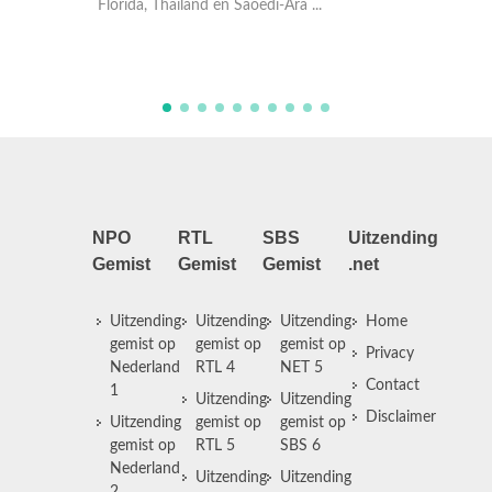
De vier BNN-pr
Florida, Thailand en Saoedi-Ara ...
Noorwegen tot 
d ...
NPO
RTL
SBS
Uitzending
Gemist
Gemist
Gemist
.net
Uitzending
Uitzending
Uitzending
Home
gemist op
gemist op
gemist op
Privacy
Nederland
RTL 4
NET 5
Contact
1
Uitzending
Uitzending
Disclaimer
Uitzending
gemist op
gemist op
gemist op
RTL 5
SBS 6
Nederland
Uitzending
Uitzending