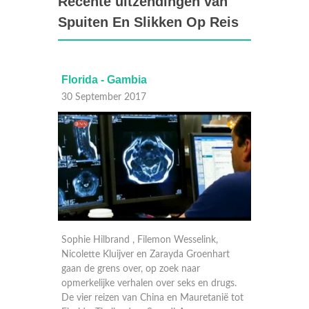
Recente uitzendingen van
Spuiten En Slikken Op Reis
Florida - Gambia
Boedapest -
30 September 2017
30 September 
Sophie Hilbrand , Filemon Wesselink,
Manuel Broekman
Nicolette Kluijver en Zarayda Groenhart
Geraldine Kemp
gaan de grens over, op zoek naar
gaan de grens 
opmerkelijke verhalen over seks en drugs.
opmerkelijke ve
De vier reizen van China en Mauretanië tot