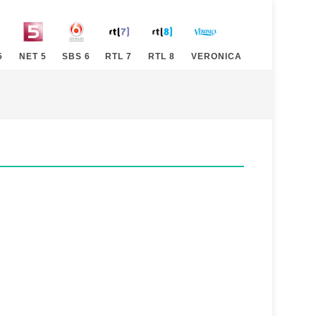
5
NET 5
SBS 6
RTL 7
RTL 8
VERONICA