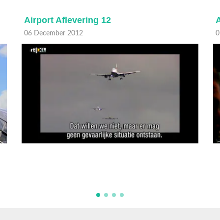
Airport Aflevering 12
A
06 December 2012
0