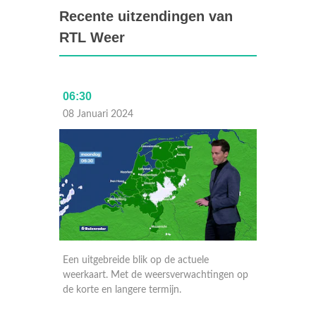
Recente uitzendingen van
RTL Weer
06:30
Laat
08 Januari 2024
07 Janu
Een uitgebreide blik op de actuele
Een uitg
ngen op
weerkaart. Met de weersverwachtingen op
weerkaa
de korte en langere termijn.
de korte