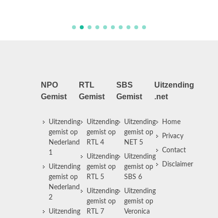
in Euro
NPO
RTL
SBS
Uitzending
Gemist
Gemist
Gemist
.net
Uitzending
Uitzending
Uitzending
Home
gemist op
gemist op
gemist op
Privacy
Nederland
RTL 4
NET 5
Contact
1
Uitzending
Uitzending
Disclaimer
Uitzending
gemist op
gemist op
gemist op
RTL 5
SBS 6
Nederland
Uitzending
Uitzending
2
gemist op
gemist op
Uitzending
RTL 7
Veronica