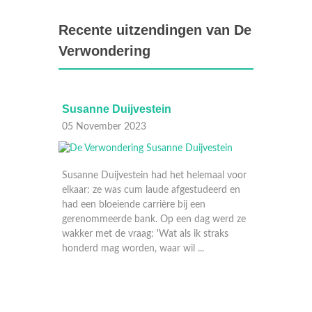
Recente uitzendingen van De
Verwondering
ne Duijvestein
Bas Steman
ember 2023
29 Oktober 2023
 Duijvestein had het helemaal voor
 ze was cum laude afgestudeerd en
bloeiende carrière bij een
meerde bank. Op een dag werd ze
met de vraag: 'Wat als ik straks
 mag worden, waar wil ...
Bas Steman maakte tijdens re
een van zijn boeken iets wonde