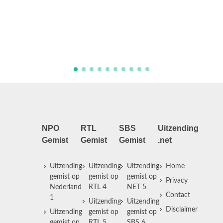
mee. In een regressietherapie
therapie waarmee je vroegere 
zou kunnen herbeleven, kwa
herinneringen boven van een so
NPO
RTL
SBS
Uitzending
Gemist
Gemist
Gemist
.net
Uitzending
Uitzending
Uitzending
Home
gemist op
gemist op
gemist op
Privacy
Nederland
RTL 4
NET 5
Contact
1
Uitzending
Uitzending
Disclaimer
Uitzending
gemist op
gemist op
gemist op
RTL 5
SBS 6