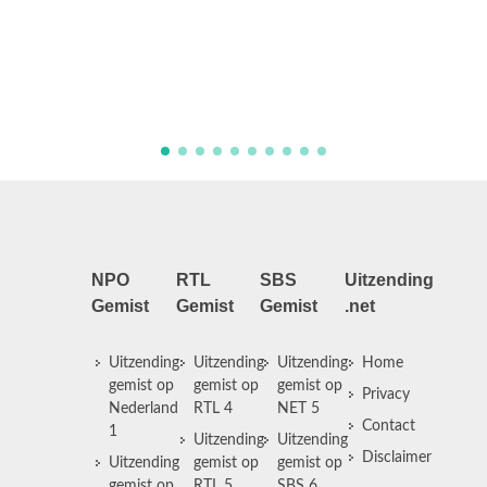
koken uit een 
trein naar het s
kinderkorting? 
een verrassing 
bespreken ze ie 
NPO
RTL
SBS
Uitzending
Gemist
Gemist
Gemist
.net
Uitzending
Uitzending
Uitzending
Home
gemist op
gemist op
gemist op
Privacy
Nederland
RTL 4
NET 5
Contact
1
Uitzending
Uitzending
Disclaimer
Uitzending
gemist op
gemist op
gemist op
RTL 5
SBS 6