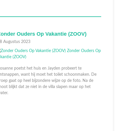
Zonder Ouders Op Vakantie (ZOOV)
Zonder 
8 Augustus 2023
07 August
osanne poetst het huis en Jayden probeert te
ntsnappen, want hij moet het toilet schoonmaken. De
roep gaat op heel bijzondere wijze op de foto. Na de
hoot blijkt dat ze niet in de villa slapen maar op het
ater.
De groep k
krijgen me