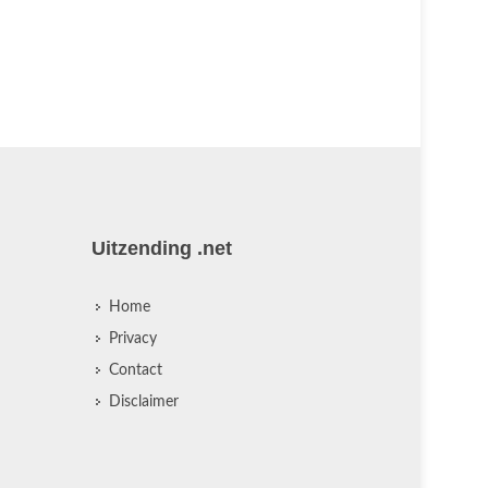
voor de mo
huiseigena
voor slecht
Uitzending .net
Home
Privacy
Contact
Disclaimer