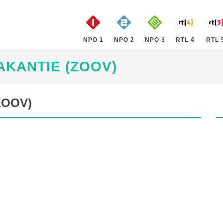
NPO 1
NPO 2
NPO 3
RTL 4
RTL 
KANTIE (ZOOV)
ZOOV)