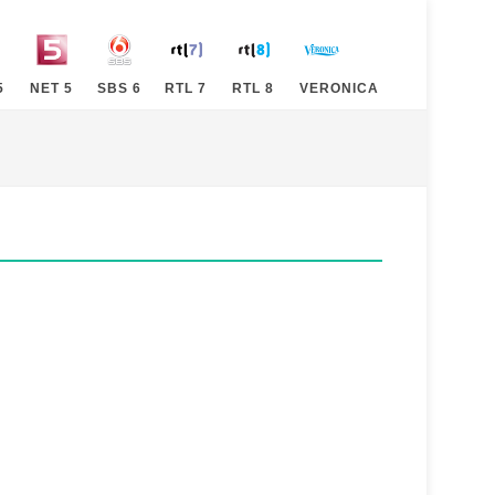
5
NET 5
SBS 6
RTL 7
RTL 8
VERONICA