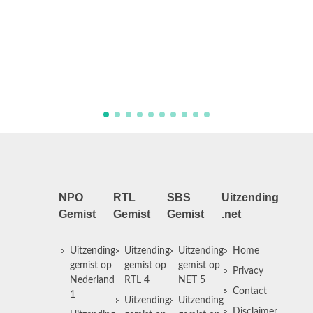
Zelf pasta maken blijkt moeilijker dan past
koken uit een pakje. De groep mag met de
trein naar het strand, wie krijgt er nog
kinderkorting? Jayden regelt aan de kust
een verrassing voor de groep. Op het stra
bespreken ze ie ...
NPO
RTL
SBS
Uitzending
Gemist
Gemist
Gemist
.net
Uitzending
Uitzending
Uitzending
Home
gemist op
gemist op
gemist op
Privacy
Nederland
RTL 4
NET 5
Contact
1
Uitzending
Uitzending
Disclaimer