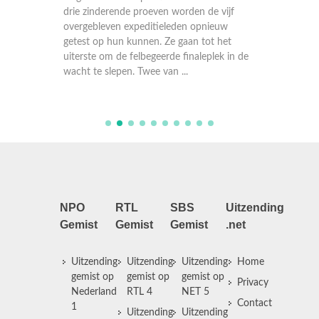
Het is a
trijd
drie zinderende proeven worden de vijf
expedit
egeerde
overgebleven expeditieleden opnieuw
expedit
getest op hun kunnen. Ze gaan tot het
finale. 
uiterste om de felbegeerde finaleplek in de
dat bet
wacht te slepen. Twee van ...
zullen w
NPO
RTL
SBS
Uitzending
Gemist
Gemist
Gemist
.net
Uitzending
Uitzending
Uitzending
Home
gemist op
gemist op
gemist op
Privacy
Nederland
RTL 4
NET 5
Contact
1
Uitzending
Uitzending