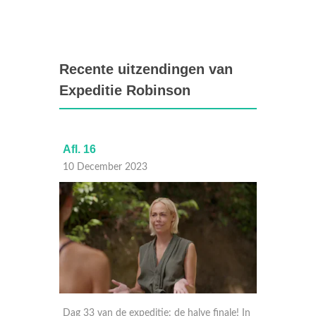
Recente uitzendingen van
Expeditie Robinson
Afl. 16
Afl. 15
10 December 2023
03 Dec
De drie
Dag 33 van de expeditie: de halve finale! In