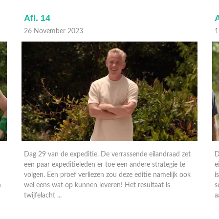
Afl. 14
A
26 November 2023
1
Dag 29 van de expeditie. De verrassende eilandraad zet
D
een paar expeditieleden er toe een andere strategie te
e
volgen. Een proef verliezen zou deze editie namelijk ook
i
n
wel eens wat op kunnen leveren! Het resultaat is
s
twijfelacht ...
a