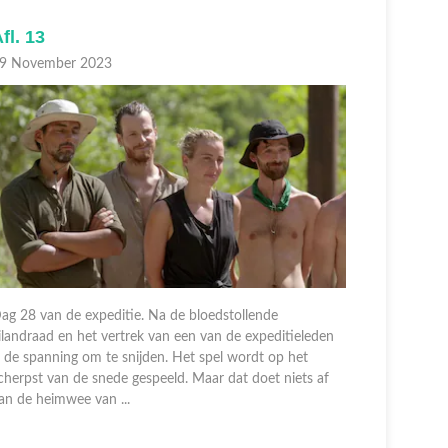
fl. 13
Afl. 12
9 November 2023
12 Novem
ag 28 van de expeditie. Na de bloedstollende
ilandraad en het vertrek van een van de expeditieleden
Dag 26 van
s de spanning om te snijden. Het spel wordt op het
rust terug
cherpst van de snede gespeeld. Maar dat doet niets af
expeditiel
an de heimwee van ...
ondanks ee
Raakt de ex