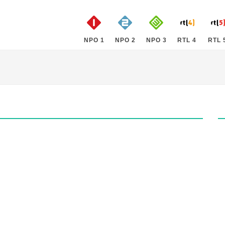
NPO 1
NPO 2
NPO 3
RTL 4
RTL 