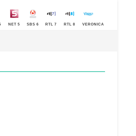
5
NET 5
SBS 6
RTL 7
RTL 8
VERONICA