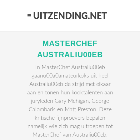
MASTERCHEF
AUSTRALIU00EB
In MasterChef Australiu00eb
gaanu00a0amateurkoks uit heel
Australiu00eb de strijd met elkaar
aan en tonen hun kooktalenten aan
juryleden Gary Mehigan, George
Calombaris en Matt Preston. Deze
kritische fijnproevers bepalen
namelijk wie zich mag uitroepen tot
MasterChef van Australiu00eb.