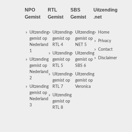
NPO
RTL
SBS
Uitzending
Gemist
Gemist
Gemist
.net
Uitzending
Uitzending
Uitzending
Home
gemist op
gemist op
gemist op
Privacy
Nederland
RTL 4
NET 5
Contact
1
Uitzending
Uitzending
Disclaimer
Uitzending
gemist op
gemist op
gemist op
RTL 5
SBS 6
Nederland
Uitzending
Uitzending
2
gemist op
gemist op
Uitzending
RTL 7
Veronica
gemist op
Uitzending
Nederland
gemist op
3
RTL 8