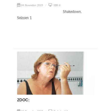
04 November 2019
SBS 6
Shakedown,
Seizoen 1
2DOC: