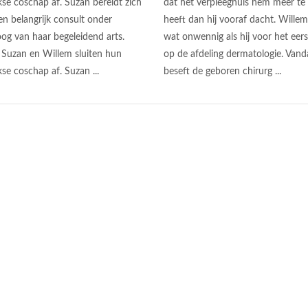
kse coschap af. Suzan bereidt zich
dat het verpleeghuis hem meer te
en belangrijk consult onder
heeft dan hij vooraf dacht. Willem
oog van haar begeleidend arts.
wat onwennig als hij voor het eers
 Suzan en Willem sluiten hun
op de afdeling dermatologie. Vand
se coschap af. Suzan ...
beseft de geboren chirurg ...