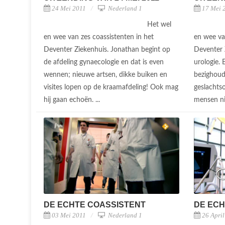
24 Mei 2011
Nederland 1
17 Mei 
Het wel
en wee van zes coassistenten in het
en wee va
Deventer Ziekenhuis. Jonathan begint op
Deventer 
de afdeling gynaecologie en dat is even
urologie. 
wennen; nieuwe artsen, dikke buiken en
bezighoud
visites lopen op de kraamafdeling! Ook mag
geslachts
hij gaan echoën. ...
mensen nie
DE ECHTE COASSISTENT
DE ECH
03 Mei 2011
Nederland 1
26 Apri