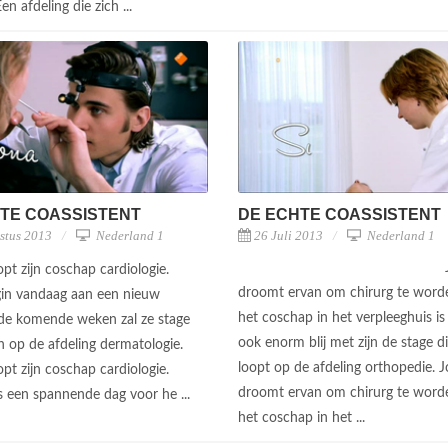
Een afdeling die zich ...
TE COASSISTENT
DE ECHTE COASSISTENT
stus 2013
Nederland 1
26 Juli 2013
Nederland 1
pt zijn coschap cardiologie.
droomt ervan om chirurg te word
in vandaag aan een nieuw
het coschap in het verpleeghuis is 
de komende weken zal ze stage
ook enorm blij met zijn de stage di
n op de afdeling dermatologie.
loopt op de afdeling orthopedie. J
pt zijn coschap cardiologie.
droomt ervan om chirurg te word
s een spannende dag voor he ...
het coschap in het ...