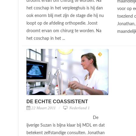
droomt ervan om chirurg te worden. Na
maandelij
het coschap in het verpleeghuis is hij dan
voor op e
ook enorm blij met zijn de stage die hij nu
toeziend 
loopt op de afdeling orthopedie. Joost
Jonathan,
droomt ervan om chirurg te worden. Na
maandelijk
het coschap in het ...
DE ECHTE COASSISTENT
22 Maart 2011
Nederland 1
De
ijverige Suzan is bijna klaar bij MDL en dat
betekent zelfstandige consulten. Jonathan