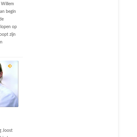
Willem
zan begin
de
 lopen op
oopt zijn
en
g Joost