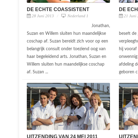
DE ECHTE COASSISTENT
DE ECH
28 Juni 2013
Nederland 1
21 Juni
Jonathan,
Suzan en Willem sluiten hun maandelijkse
beseft de
coschap af. Suzan bereidt zich voor op een
verpleegh
belangrijk consult onder toeziend oog van
hij vooraf
haar begeleidend arts. Jonathan, Suzan en
onwennig a
Willem sluiten hun maandelijkse coschap
afdeling 
af. Suzan ...
geboren ch
UITZENDING VAN 24 MEI 2011
UITZEND