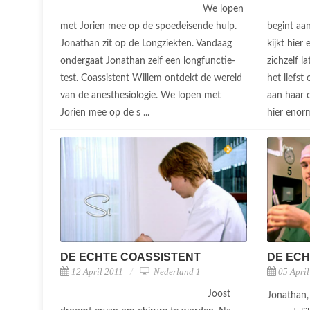
We lopen
met Jorien mee op de spoedeisende hulp.
begint aan
Jonathan zit op de Longziekten. Vandaag
kijkt hier
ondergaat Jonathan zelf een longfunctie-
zichzelf l
test. Coassistent Willem ontdekt de wereld
het liefst
van de anesthesiologie. We lopen met
aan haar c
Jorien mee op de s ...
hier enorm
DE ECHTE COASSISTENT
DE ECH
12 April 2011
Nederland 1
05 Apri
Joost
Jonathan,