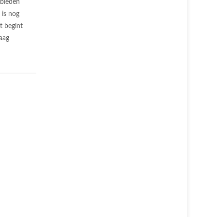
 bieden
 is nog
t begint
aag