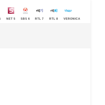
5
NET 5
SBS 6
RTL 7
RTL 8
VERONICA