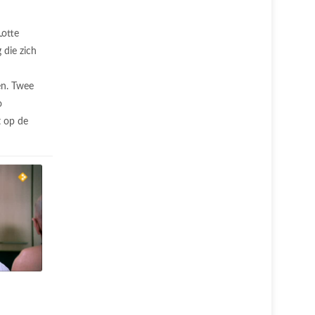
Lotte
 die zich
en. Twee
o
t op de