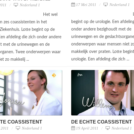
17 Mei 2011
Nederland 1
2011
Nederland 1
Het wel
begint op de urologie. Een afdeling
n zes coassistenten in het
onder andere bezighoudt met de
Ziekenhuis. Lotte begint op de
urinewegen en de geslachtsorgan
Een afdeling die zich onder andere
onderwerpen waar mensen niet z
t met de urinewegen en de
makkelijk over praten. Lotte begin
organen. Twee onderwerpen waar
urologie. Een afdeling die zich ...
t zo makkelij ...
TE COASSISTENT
DE ECHTE COASSISTENT
l 2011
Nederland 1
19 April 2011
Nederland 1