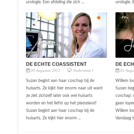
urologie. Een afdeling die zich ...
urologie. 
DE ECHTE COASSISTENT
DE ECH
09 Augustus 2013
Nederland 1
02 Augu
Suzan begint aan haar coschap bij de
Willem loo
huisarts. Ze kijkt hier enorm naar uit want
Suzan beg
ze ziet zichzelf later ook wel huisarts
coschap: 
worden en het liefst op het platteland!
gaan lope
Suzan begint aan haar coschap bij de
Willem loo
huisarts. Ze kijkt hier enorm ...
Vandaag i