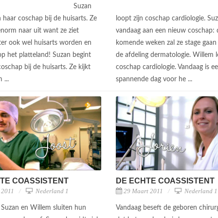
Suzan
 haar coschap bij de huisarts. Ze
loopt zijn coschap cardiologie. Su
 enorm naar uit want ze ziet
vandaag aan een nieuw coschap: 
ater ook wel huisarts worden en
komende weken zal ze stage gaan
 op het platteland! Suzan begint
de afdeling dermatologie. Willem l
oschap bij de huisarts. Ze kijkt
coschap cardiologie. Vandaag is e
 ...
spannende dag voor he ...
TE COASSISTENT
DE ECHTE COASSISTENT
l 2011
Nederland 1
29 Maart 2011
Nederland 1
 Suzan en Willem sluiten hun
Vandaag beseft de geboren chirur