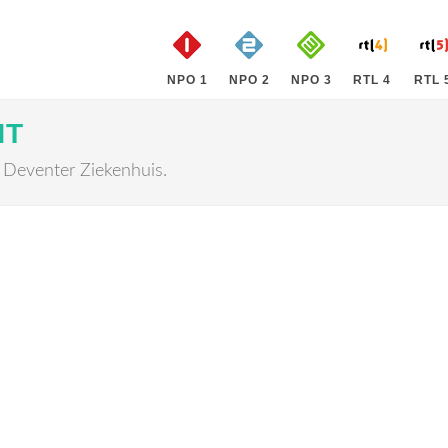
NPO 1
NPO 2
NPO 3
RTL 4
RTL 
NT
 Deventer Ziekenhuis.