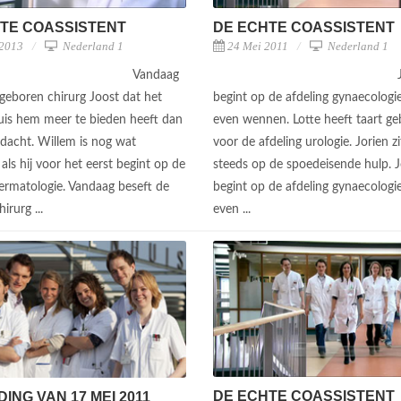
TE COASSISTENT
DE ECHTE COASSISTENT
 2013
Nederland 1
24 Mei 2011
Nederland 1
Vandaag
 geboren chirurg Joost dat het
begint op de afdeling gynaecologie
uis hem meer te bieden heeft dan
even wennen. Lotte heeft taart g
 dacht. Willem is nog wat
voor de afdeling urologie. Jorien z
ls hij voor het eerst begint op de
steeds op de spoedeisende hulp. 
dermatologie. Vandaag beseft de
begint op de afdeling gynaecologie
irurg ...
even ...
DE ECHTE COASSISTENT
ING VAN 17 MEI 2011