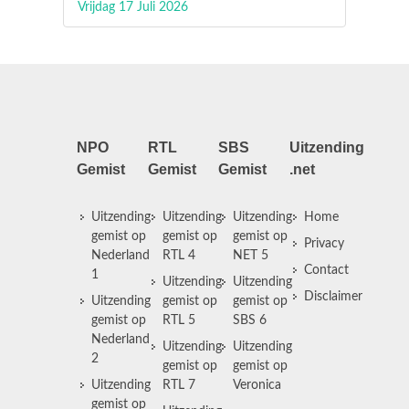
Vrijdag 17 Juli 2026
NPO
RTL
SBS
Uitzending
Gemist
Gemist
Gemist
.net
Uitzending
Uitzending
Uitzending
Home
gemist op
gemist op
gemist op
Privacy
Nederland
RTL 4
NET 5
Contact
1
Uitzending
Uitzending
Disclaimer
Uitzending
gemist op
gemist op
gemist op
RTL 5
SBS 6
Nederland
Uitzending
Uitzending
2
gemist op
gemist op
Uitzending
RTL 7
Veronica
gemist op