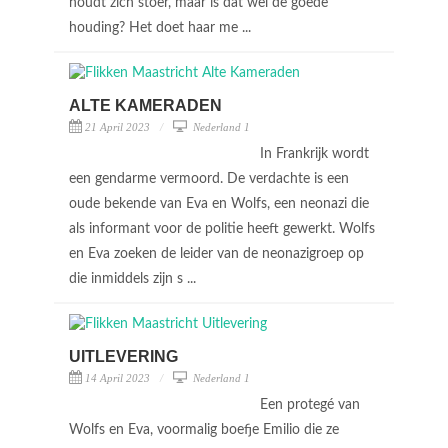
houdt zich stoer, maar is dat wel de goede
houding? Het doet haar me ...
ALTE KAMERADEN
21 April 2023
Nederland 1
In Frankrijk wordt
een gendarme vermoord. De verdachte is een
oude bekende van Eva en Wolfs, een neonazi die
als informant voor de politie heeft gewerkt. Wolfs
en Eva zoeken de leider van de neonazigroep op
die inmiddels zijn s ...
UITLEVERING
14 April 2023
Nederland 1
Een protegé van
Wolfs en Eva, voormalig boefje Emilio die ze