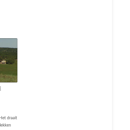
E
Het draait
lekken