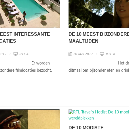
MEEST INTERESSANTE
DE 10 MEEST BIJZONDER
CATIES
MAALTIJDEN
2017
RTL 4
20 Mei 2017
RTL 4
Er worden
Het dr
jzondere filmlocaties bezocht.
ditmaal om bijzonder eten en dri
DE 10 MOOISTE