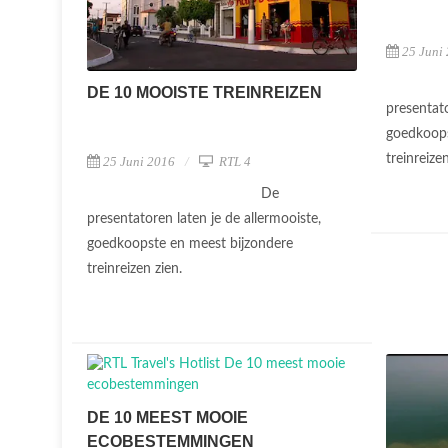
25 Juni
DE 10 MOOISTE TREINREIZEN
presentato
goedkoops
treinreize
25 Juni 2016
RTL 4
De
presentatoren laten je de allermooiste,
goedkoopste en meest bijzondere
treinreizen zien.
DE 10 MEEST MOOIE
ECOBESTEMMINGEN