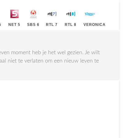
5
NET 5
SBS 6
RTL 7
RTL 8
VERONICA
ven moment heb je het wel gezien. Je wilt
maal niet te verlaten om een nieuw leven te