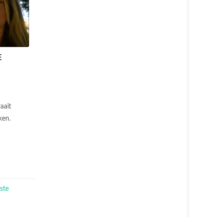
E
aait
nken.