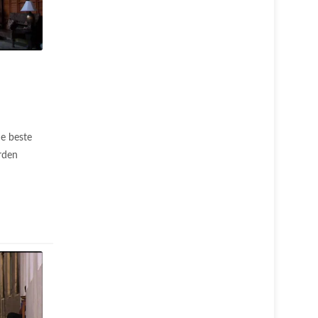
e beste
rden