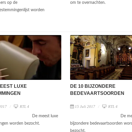
ers op de
om te overnachten.
estemmingenlijst worden
MEEST LUXE
DE 10 BIJZONDERE
MMINGEN
BEDEVAARTSOORDEN
2017
RTL 4
15 Juli 2017
RTL 4
De meest luxe
De me
ngen worden bezocht.
bijzondere bedevaartsoorden wor
bezocht.