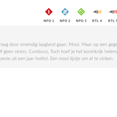
NPO 1
NPO 2
NPO 3
RTL 4
RTL 
traag door oneindig laagland gaan. Mooi. Maar op een gege
. Of geen stress. Cumbuco. Toch hoef je het koninkrijk hele
ste uit een jaar hotlist. Een mooi lijstje om af te vinken.