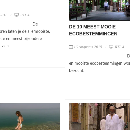
 2016
RTL 4
De
DE 10 MEEST MOOIE
ren laten je de allermooiste,
ECOBESTEMMINGEN
te en meest bijzondere
n zien.
16 Augustus 2015
RTL 4
D
en mooiste ecobestemmingen wo
bezocht.