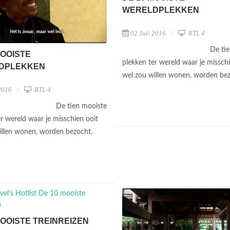
WERELDPLEKKEN
02 Juli 2016
RTL 4
De ti
MOOISTE
plekken ter wereld waar je misschi
DPLEKKEN
wel zou willen wonen, worden be
2016
RTL 4
De tien mooiste
r wereld waar je misschien ooit
illen wonen, worden bezocht.
MOOISTE TREINREIZEN