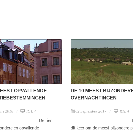
MEEST OPVALLENDE
DE 10 MEEST BIJZONDER
TIEBESTEMMINGEN
OVERNACHTINGEN
ari 2018
RTL 4
02 September 2017
RTL 4
De tien
zondere en opvallende
dit keer om de meest bijzondere p