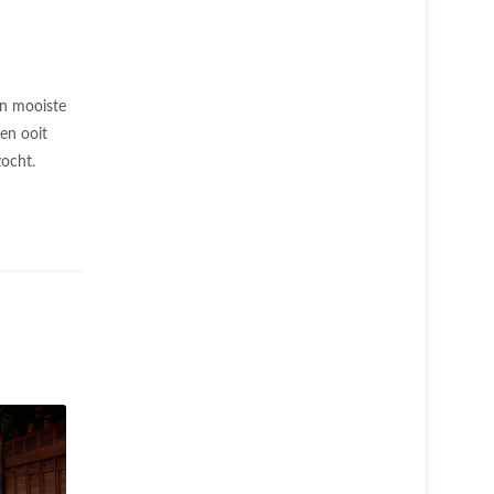
en mooiste
en ooit
zocht.