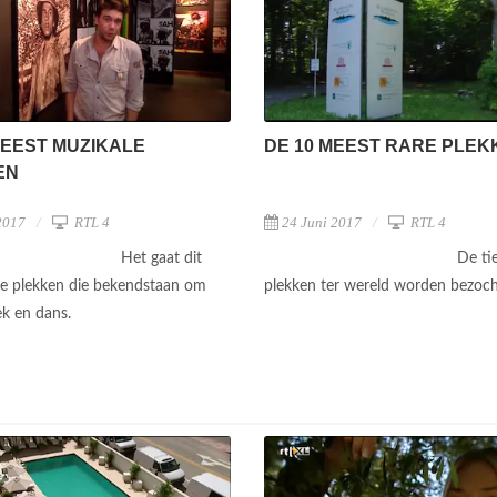
MEEST MUZIKALE
DE 10 MEEST RARE PLEK
EN
2017
RTL 4
24 Juni 2017
RTL 4
Het gaat dit
De ti
e plekken die bekendstaan om
plekken ter wereld worden bezoc
k en dans.