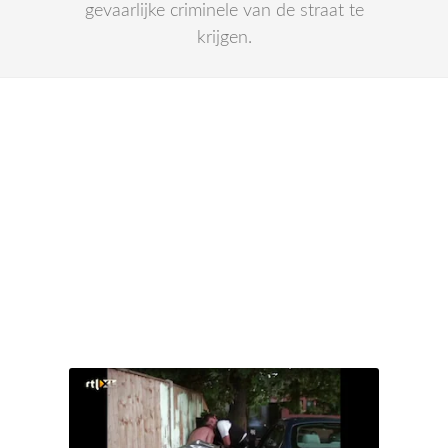
gevaarlijke criminele van de straat te
krijgen.