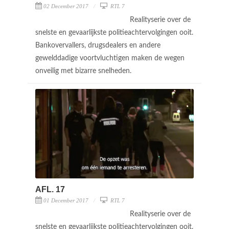
02 December 2017
RTL 7
Realityserie over de
snelste en gevaarlijkste politieachtervolgingen ooit.
Bankovervallers, drugsdealers en andere
gewelddadige voortvluchtigen maken de wegen
onveilig met bizarre snelheden.
AFL. 17
01 December 2017
RTL 7
Realityserie over de
snelste en gevaarlijkste politieachtervolgingen ooit.