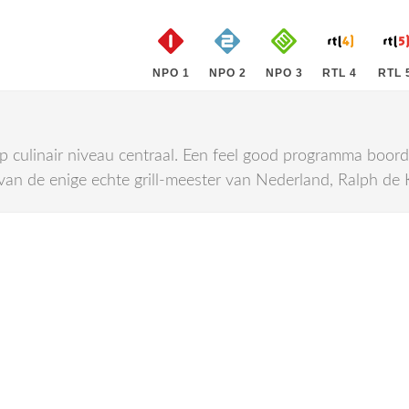
NPO 1
NPO 2
NPO 3
RTL 4
RTL 
p culinair niveau centraal. Een feel good programma boord
van de enige echte grill-meester van Nederland, Ralph de 