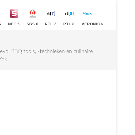
5
NET 5
SBS 6
RTL 7
RTL 8
VERONICA
evol BBQ tools, -technieken en culinaire
Kok.