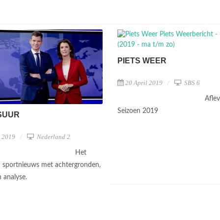
PIETS WEER
20 April 2019
SBS 6
Aflev
Seizoen 2019
SUUR
l 2019
Nederland 2
Het
 sportnieuws met achtergronden,
n analyse.