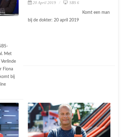
20 April 2019
SBS 6
Komt een man
bij de dokter: 20 april 2019
SBS-
al. Met
 Verlinde
r Fiona
komt bij
ine