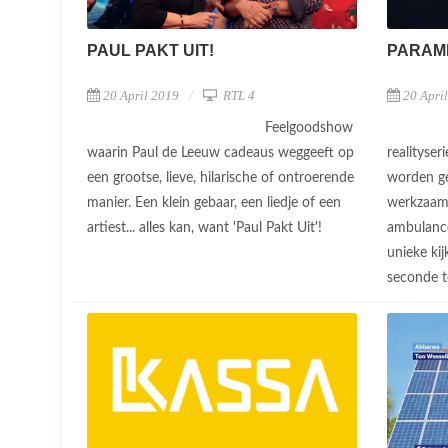
PAUL PAKT UIT!
PARAM
20 April 2019
RTL 4
20 Apri
Feelgoodshow
waarin Paul de Leeuw cadeaus weggeeft op
realityse
een grootse, lieve, hilarische of ontroerende
worden ge
manier. Een klein gebaar, een liedje of een
werkzaam
artiest... alles kan, want 'Paul Pakt Uit'!
ambulance
unieke kij
seconde te