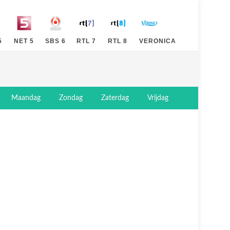
5
NET 5
SBS 6
RTL 7
RTL 8
VERONICA
Maandag
Zondag
Zaterdag
Vrijdag