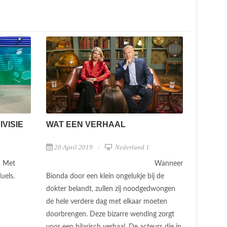
VISIE
WAT EEN VERHAAL
20 April 2019
Nederland 1
Met
Wanneer
duels.
Bionda door een klein ongelukje bij de
dokter belandt, zullen zij noodgedwongen
de hele verdere dag met elkaar moeten
doorbrengen. Deze bizarre wending zorgt
voor een hilarisch verhaal. De acteurs die in