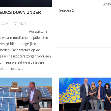
Aflev
Seizoen 1
EDICS DOWN UNDER
l 2019
RTL 5
Australische
rie waarin medische hulpdiensten
volgd bij hun dagelijkse
heden. De camera's op de
s en helikopters zorgen voor een
k in een wereld waarbij iedere
lt om levens ...