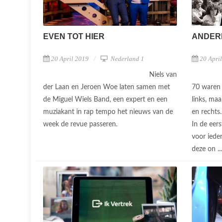
EVEN TOT HIER
ANDERE
20 April 2019
Nederland 1
20 Apri
Niels van
der Laan en Jeroen Woe laten samen met
70 waren 
de Miguel Wiels Band, een expert en een
links, maa
muziakant in rap tempo het nieuws van de
en rechts
week de revue passeren.
In de eers
voor iede
deze on ..