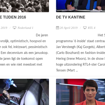
 TIJDEN 2016
DE TV KANTINE
l 2019
Nederland 1
20 April 2019
RTL 4
De jaren
Het 
vrolijk, optimistisch, hoopvol en
programma '6 inside' staat centra
r ook fel, inktzwart, pessimistisch
Jan Versteegh (Kaj Gorgels), Albert
. Een decennium als een januskop.
(Carlo Boszhard) en fashion-inside
te jaren ligt de toekomst open
Hering (Irene Moors). In de show 
reen en wie niet meedoet met
hoge uitzondering RTL4-ster Carol
.
Tensen (Mart ...