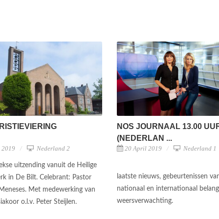
ISTIEVIERING
NOS JOURNAAL 13.00 UU
(NEDERLAN ...
l 2019
Nederland 2
20 April 2019
Nederland 1
ekse uitzending vanuit de Heilige
laatste nieuws, gebeurtenissen va
k in De Bilt. Celebrant: Pastor
nationaal en internationaal belan
 Meneses. Met medewerking van
weersverwachting.
iakoor o.l.v. Peter Steijlen.