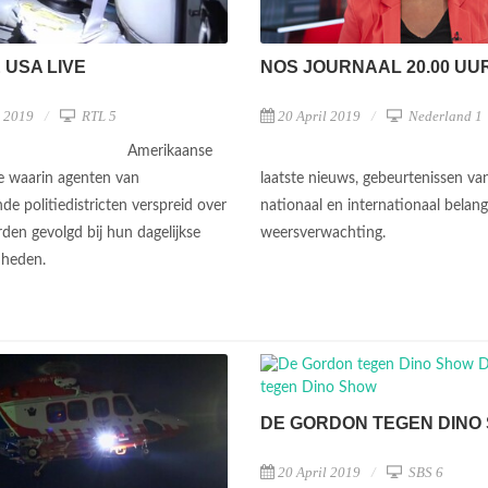
NOS JOURNAAL 20.00 UU
E USA LIVE
20 April 2019
Nederland 1
l 2019
RTL 5
Amerikaanse
laatste nieuws, gebeurtenissen va
ie waarin agenten van
nationaal en internationaal belan
nde politiedistricten verspreid over
weersverwachting.
den gevolgd bij hun dagelijkse
mheden.
DE GORDON TEGEN DINO
20 April 2019
SBS 6