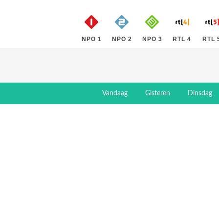
NPO 1
NPO 2
NPO 3
RTL 4
RTL 
Vandaag
Gisteren
Dinsdag