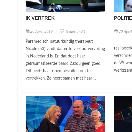
IK VERTREK
POLITI
20 April 2019
Nederland 1
20 Apri
Paramedisch natuurkundig therapeut
realityser
Nicole (53) vindt dat er te veel oorvervuiling
verschille
in Nederland is. En dat doet haar
de VS wor
getraumatiseerde paard Zazou geen goed.
werkzaa
Dit heeft haar doen besluiten om te
vertrekken. Ze heeft samen met haar ...