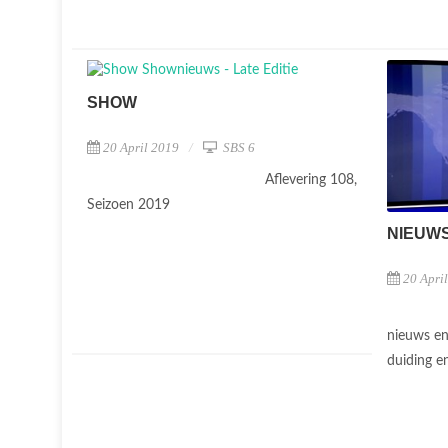
SHOW
20 April 2019
SBS 6
Aflevering 108,
Seizoen 2019
NIEUW
20 Apri
nieuws en
duiding e