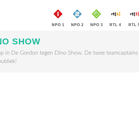
NPO 1
NPO 2
NPO 3
RTL 4
RTL 
NO SHOW
op in De Gordon tegen Dino Show. De twee teamcaptains 
ubliek!