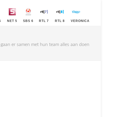
5
NET 5
SBS 6
RTL 7
RTL 8
VERONICA
gaan er samen met hun team alles aan doen