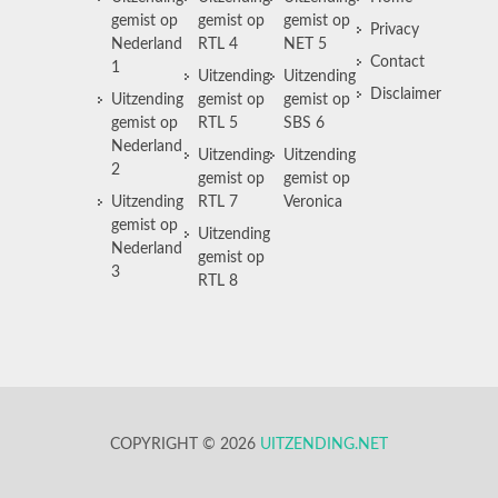
gemist op
gemist op
gemist op
Privacy
Nederland
RTL 4
NET 5
Contact
1
Uitzending
Uitzending
Disclaimer
Uitzending
gemist op
gemist op
gemist op
RTL 5
SBS 6
Nederland
Uitzending
Uitzending
2
gemist op
gemist op
Uitzending
RTL 7
Veronica
gemist op
Uitzending
Nederland
gemist op
3
RTL 8
COPYRIGHT © 2026
UITZENDING.NET