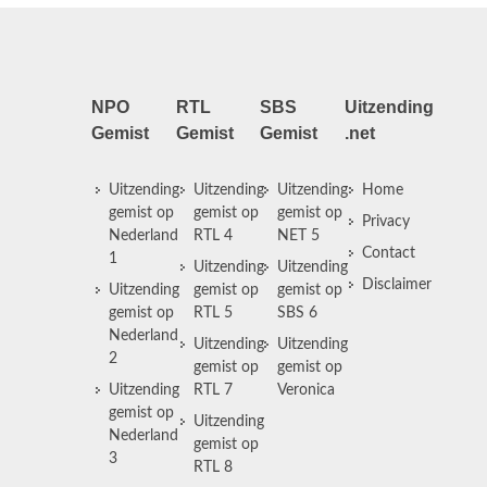
NPO
RTL
SBS
Uitzending
Gemist
Gemist
Gemist
.net
Uitzending
Uitzending
Uitzending
Home
gemist op
gemist op
gemist op
Privacy
Nederland
RTL 4
NET 5
Contact
1
Uitzending
Uitzending
Disclaimer
Uitzending
gemist op
gemist op
gemist op
RTL 5
SBS 6
Nederland
Uitzending
Uitzending
2
gemist op
gemist op
Uitzending
RTL 7
Veronica
gemist op
Uitzending
Nederland
gemist op
3
RTL 8