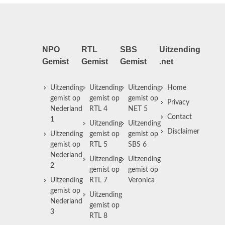
NPO
RTL
SBS
Uitzending
Gemist
Gemist
Gemist
.net
Uitzending
Uitzending
Uitzending
Home
gemist op
gemist op
gemist op
Privacy
Nederland
RTL 4
NET 5
Contact
1
Uitzending
Uitzending
Disclaimer
Uitzending
gemist op
gemist op
gemist op
RTL 5
SBS 6
Nederland
Uitzending
Uitzending
2
gemist op
gemist op
Uitzending
RTL 7
Veronica
gemist op
Uitzending
Nederland
gemist op
3
RTL 8