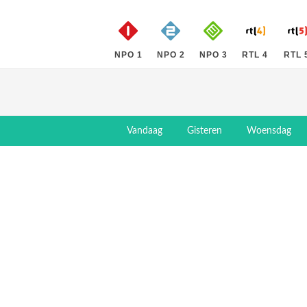
NPO 1
NPO 2
NPO 3
RTL 4
RTL 
Vandaag
Gisteren
Woensdag