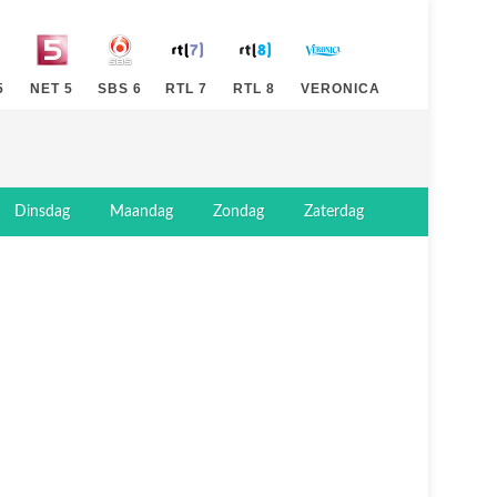
5
NET 5
SBS 6
RTL 7
RTL 8
VERONICA
Dinsdag
Maandag
Zondag
Zaterdag