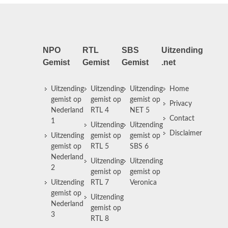
NPO
RTL
SBS
Uitzending
Gemist
Gemist
Gemist
.net
Uitzending
Uitzending
Uitzending
Home
gemist op
gemist op
gemist op
Privacy
Nederland
RTL 4
NET 5
Contact
1
Uitzending
Uitzending
Disclaimer
Uitzending
gemist op
gemist op
gemist op
RTL 5
SBS 6
Nederland
Uitzending
Uitzending
2
gemist op
gemist op
Uitzending
RTL 7
Veronica
gemist op
Uitzending
Nederland
gemist op
3
RTL 8