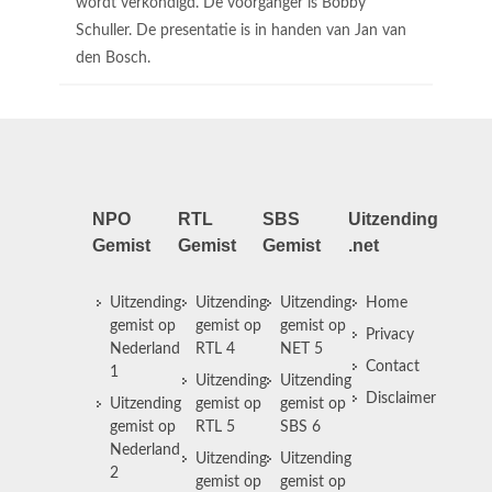
wordt verkondigd. De voorganger is Bobby
Schuller. De presentatie is in handen van Jan van
den Bosch.
NPO
RTL
SBS
Uitzending
Gemist
Gemist
Gemist
.net
Uitzending
Uitzending
Uitzending
Home
gemist op
gemist op
gemist op
Privacy
Nederland
RTL 4
NET 5
Contact
1
Uitzending
Uitzending
Disclaimer
Uitzending
gemist op
gemist op
gemist op
RTL 5
SBS 6
Nederland
Uitzending
Uitzending
2
gemist op
gemist op