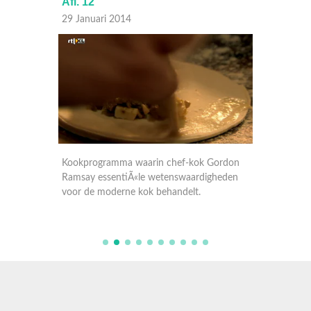
Afl. 12
Afl. 11
29 Januari 2014
22 Janu
ordon
Kookprogramma waarin chef-kok Gordon
Kookpr
heden
Ramsay essentiÃ«le wetenswaardigheden
Ramsay 
voor de moderne kok behandelt.
voor de