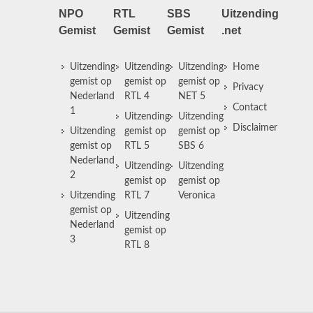
NPO
RTL
SBS
Uitzending
Gemist
Gemist
Gemist
.net
Uitzending
Uitzending
Uitzending
Home
gemist op
gemist op
gemist op
Privacy
Nederland
RTL 4
NET 5
Contact
1
Uitzending
Uitzending
Disclaimer
Uitzending
gemist op
gemist op
gemist op
RTL 5
SBS 6
Nederland
Uitzending
Uitzending
2
gemist op
gemist op
Uitzending
RTL 7
Veronica
gemist op
Uitzending
Nederland
gemist op
3
RTL 8