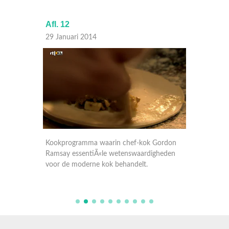
Afl. 12
Afl. 11
29 Januari 2014
22 Janu
ordon
Kookprogramma waarin chef-kok Gordon
Kookpr
heden
Ramsay essentiÃ«le wetenswaardigheden
Ramsay 
voor de moderne kok behandelt.
voor de