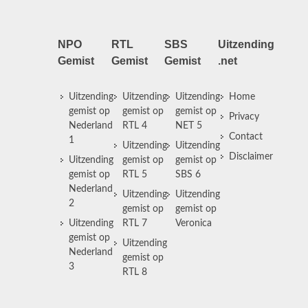
NPO
RTL
SBS
Uitzending
Gemist
Gemist
Gemist
.net
Uitzending
Uitzending
Uitzending
Home
gemist op
gemist op
gemist op
Privacy
Nederland
RTL 4
NET 5
Contact
1
Uitzending
Uitzending
Disclaimer
Uitzending
gemist op
gemist op
gemist op
RTL 5
SBS 6
Nederland
Uitzending
Uitzending
2
gemist op
gemist op
Uitzending
RTL 7
Veronica
gemist op
Uitzending
Nederland
gemist op
3
RTL 8