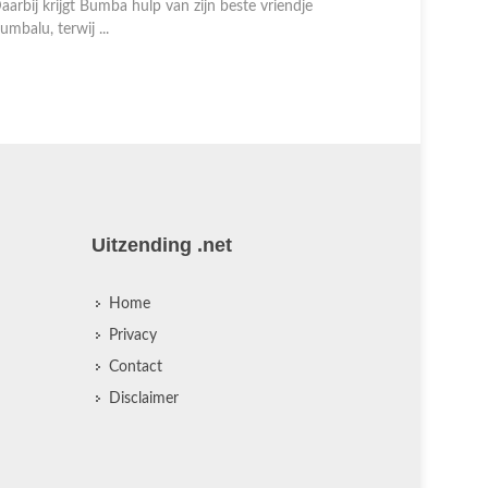
pvoert voor een enthousiast publiek van kleuters.
opvoert vo
aarbij krijgt Bumba hulp van zijn beste vriendje
Daarbij kri
umbalu, terwij ...
Bumbalu, te
Uitzending .net
Home
Privacy
Contact
Disclaimer