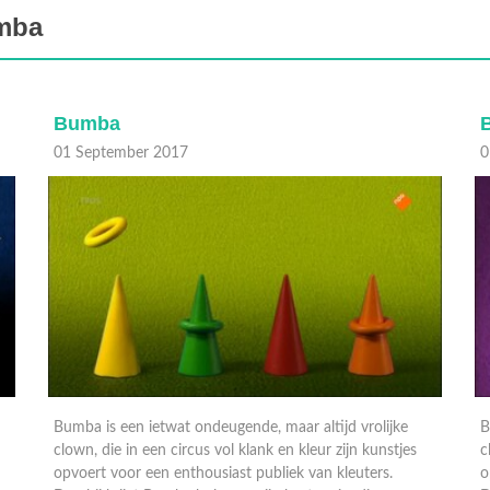
umba
Bumba
01 September 2017
3
Bumba is een ietwat ondeugende, maar altijd vrolijke
clown, die in een circus vol klank en kleur zijn kunstjes
B
opvoert voor een enthousiast publiek van kleuters.
c