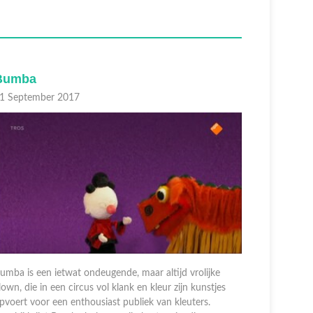
Bumba
Bumba
1 Augustus 2017
31 August
umba is een ietwat ondeugende, maar altijd vrolijke
Bumba is e
lown, die in een circus vol klank en kleur zijn kunstjes
clown, die 