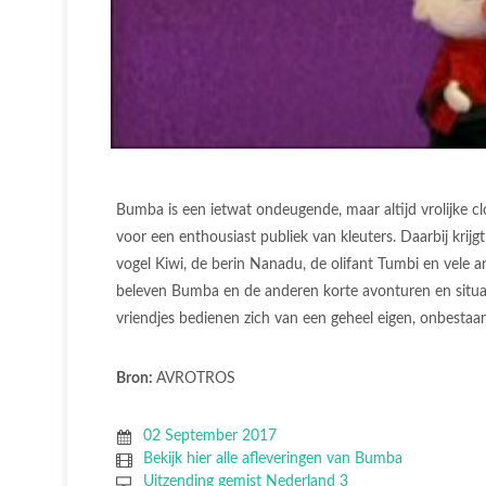
Bumba is een ietwat ondeugende, maar altijd vrolijke clo
voor een enthousiast publiek van kleuters. Daarbij krij
vogel Kiwi, de berin Nanadu, de olifant Tumbi en vele a
beleven Bumba en de anderen korte avonturen en situati
vriendjes bedienen zich van een geheel eigen, onbestaa
Bron:
AVROTROS
02 September 2017
Bekijk hier alle afleveringen van Bumba
Uitzending gemist Nederland 3