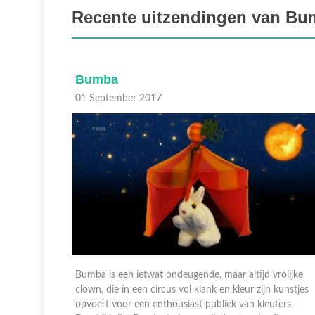
Recente uitzendingen van B
Bumba
01 September 2017
rolijke
Bumba is een ietwat ondeugende, maar altijd vrolijke
 kunstjes
clown, die in een circus vol klank en kleur zijn kunstjes
ters.
opvoert voor een enthousiast publiek van kleuters.