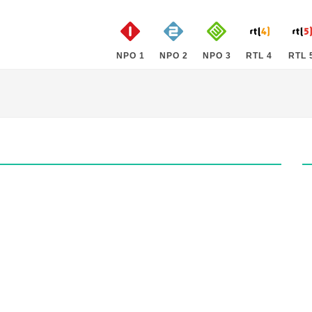
NPO 1
NPO 2
NPO 3
RTL 4
RTL 