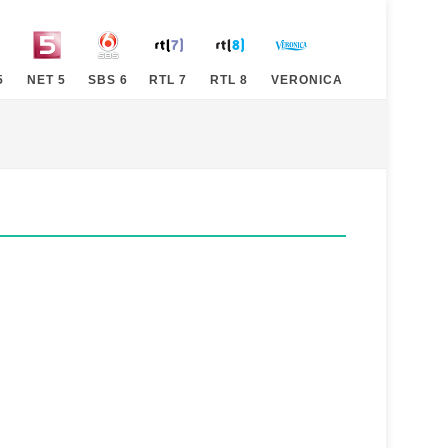
5
NET 5
SBS 6
RTL 7
RTL 8
VERONICA