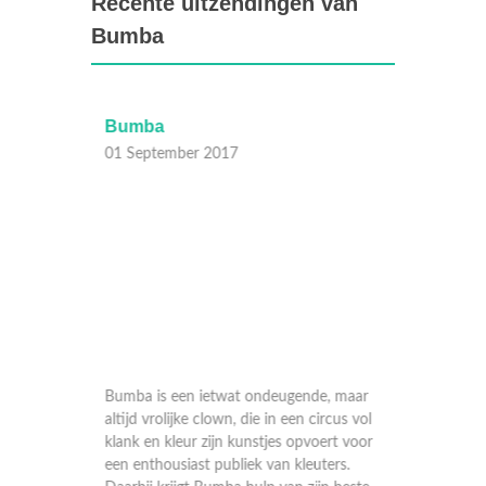
Recente uitzendingen van
Bumba
Bumba
Bumb
01 September 2017
01 Sep
maar
Bumba is een ietwat ondeugende, maar
Bumba i
s vol
altijd vrolijke clown, die in een circus vol
altijd v
 voor
klank en kleur zijn kunstjes opvoert voor
klank en
.
een enthousiast publiek van kleuters.
een enth
este
Daarbij krijgt Bumba hulp van zijn beste