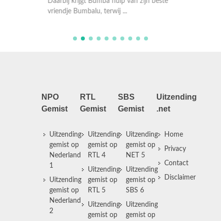
Daarbij 
vriendje Bumbalu, terwij ...
vriendje
NPO
RTL
SBS
Uitzending
Gemist
Gemist
Gemist
.net
Uitzending
Uitzending
Uitzending
Home
gemist op
gemist op
gemist op
Privacy
Nederland
RTL 4
NET 5
Contact
1
Uitzending
Uitzending
Disclaimer
Uitzending
gemist op
gemist op
gemist op
RTL 5
SBS 6
Nederland
Uitzending
Uitzending
2
gemist op
gemist op